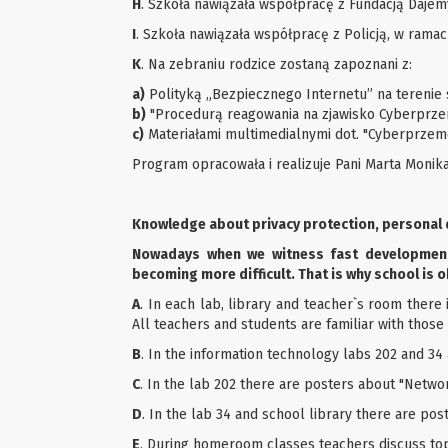
H
. Szkoła nawiązała współpracę z Fundacją Dajem
I
. Szkoła nawiązała współpracę z Policją, w rama
K
. Na zebraniu rodzice zostaną zapoznani z:
a)
Polityką „Bezpiecznego Internetu” na terenie 
b)
"Procedurą reagowania na zjawisko Cyberprze
c)
Materiałami multimedialnymi dot. "Cyberprzemo
Program opracowała i realizuje Pani Marta Monik
Knowledge about privacy protection, personal d
Nowadays when we witness fast development 
becoming more difficult. That is why school is o
A
. In each lab, library and teacher`s room there 
All teachers and students are familiar with those 
B
. In the information technology labs 202 and 34 
C
. In the lab 202 there are posters about "Networ
D
. In the lab 34 and school library there are pos
E
. During homeroom classes teachers discuss topi