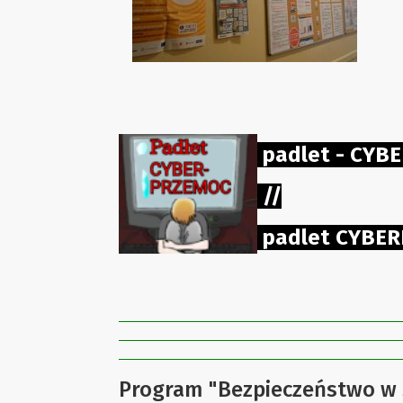
padlet - CY
/
/
padlet CYBE
Program "Bezpieczeństwo w s