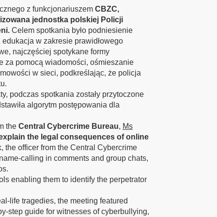
gicznego z funkcjonariuszem
CBZC,
zowana jednostka polskiej Policji
eni.
Celem spotkania było podniesienie
z edukacja w zakresie prawidłowego
e, najczęściej spotykane formy
nie za pomocą wiadomości, ośmieszanie
mowości w sieci, podkreślając, że policja
u.
ty, podczas spotkania zostały przytoczone
dstawiła algorytm postępowania dla
om the
Central Cybercrime Bureau
,
Ms
 explain the legal consequences of online
talk, the officer from the Central Cybercrime
d name-calling in comments and group chats,
os.
s enabling them to identify the perpetrator
al-life tragedies, the meeting featured
by-step guide for witnesses of cyberbullying,