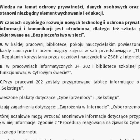
Wiedza na temat ochrony prywatności, danych osobowych oraz 
stanowi niezbędny element wychowania i edukacji.
W czasach szybkiego rozwoju nowych technologii ochrona prywat
informacji i komunikacji jest utrudniona, dlatego też szkoła
skierowane na „Bezpieczeństwo w sieci”.
A
. W każdej pracowni, bibliotece, pokoju nauczycielskim powieszon
każdy nauczyciel i uczeń mający zajęcia w sali przedstawiające „1
„Regulamin korzystania przez uczniów i nauczycieli w ZSGH z Internet
B
. W pracowniach informatycznych 34, 202 i bibliotece szkolnej 
funkcjonować w Cyfrowym świecie?”.
C
.Przy pracowni 202 zostały przygotowane tablice informujące o
„Sekstingu”.
powieszone plakaty dotyczące „Cyberprzemocy” i „Sekstingu”.
zują zagadnienia dotyczące: „Zagrożenia w Internecie”, „Cyberprzemoc
 której uczniowie mogą wrzucać anonimowe informacje dotyczące prz
e w niej informacje, zgodnie z "Procedurą reagowania na zjawisko Cyb
ecznego Internetu.