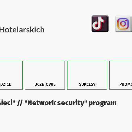
DZICE
UCZNIOWIE
SUKCESY
PROMO
eci" // "Network security" program