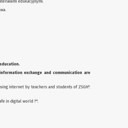
teriałami edukacyjnymi.
awa.
 education.
 information exchange and communication are
 using internet by teachers and students of ZSGH".
e in digital world ?".