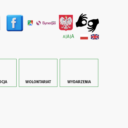
A
A
A
|
|
CJA
WOLONTARIAT
WYDARZENIA