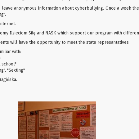
can leave anonymous information about cyberbullying. Once a week th
g".
Internet.
emy Dzieciom Siłę and NASK which support our program with different 
ents will have the opportunity to meet the state represantatives
iliar with:
a
t school"
g", "Sexting"
agińska.