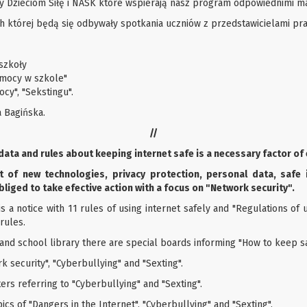
y Dzieciom Siłę i NASK które wspierają nasz program odpowiednimi ma
ch której będą się odbywały spotkania uczniów z przedstawicielami pr
szkoły
mocy w szkole"
cy", "Sekstingu".
a Bagińska.
//
ata and rules about keeping internet safe is a necessary factor of
of new technologies, privacy protection, personal data, safe
bliged to take efective action with a focus on "Network security".
is a notice with 11 rules of using internet safely and "Regulations of
rules.
and school library there are special boards informing "How to keep saf
k security", "Cyberbullying" and "Sexting".
ters referring to "Cyberbullying" and "Sexting".
cs of "Dangers in the Internet", "Cyberbullying" and "Sexting".