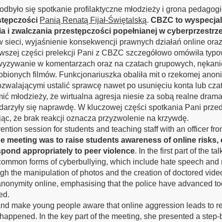
odbyło się spotkanie profilaktyczne młodzieży i grona pedago
stępczości
Panią Renatą Fijał-Świętalską
.
CBZC to wyspecjali
 i zwalczania przestępczości popełnianej w cyberprzestrz
 sieci, wyjaśnienie konsekwencji prawnych działań online ora
wszej części prelekcji Pani z CBZC szczegółowo omówiła typow
t i wyzywanie w komentarzach oraz na czatach grupowych, nęka
robionych filmów.
Funkcjonariuszka obaliła mit o rzekomej anoni
alającymi ustalić sprawcę nawet po usunięciu konta lub czat
ć młodzieży, że wirtualna agresja niesie za sobą realne drama
wydarzyły się naprawdę. W kluczowej części spotkania Pani prze
c, że brak reakcji oznacza przyzwolenie na krzywdę.
ntion session for students and teaching staff with an officer fr
e meeting was to raise students awareness of online risks,
spond appropriately to peer violence
. In the first part of the 
t common forms of cyberbullying, which include hate speech an
h the manipulation of photos and the creation of doctored vide
onymity online, emphasising that the police have advanced tool
ed.
n and make young people aware that online aggression leads to re
 happened. In the key part of the meeting, she presented a step-