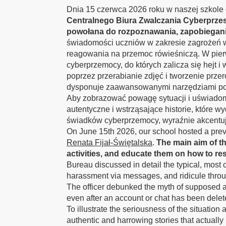
Dnia 15 czerwca 2026 roku w naszej szkole 
Centralnego Biura Zwalczania Cyberprze
powołana do rozpoznawania, zapobiegania
świadomości uczniów w zakresie zagrożeń w
reagowania na przemoc rówieśniczą. W pier
cyberprzemocy, do których zalicza się hej
poprzez przerabianie zdjęć i tworzenie prze
dysponuje zaawansowanymi narzędziami pozw
Aby zobrazować powagę sytuacji i uświadomi
autentyczne i wstrząsające historie, które 
świadków cyberprzemocy, wyraźnie akcentują
On June 15th 2026, our school hosted a preve
Renata Fijał-Świętalska
.
The main aim of th
activities, and educate them on how to re
Bureau discussed in detail the typical, mos
harassment via messages, and ridicule throug
The officer debunked the myth of supposed an
even after an account or chat has been delet
To illustrate the seriousness of the situatio
authentic and harrowing stories that actually