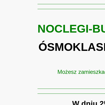
NOCLEGI-B
ÓSMOKLASI
Możesz zamieszkać 
W dniu
2