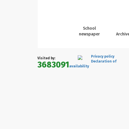
School
newspaper
Archiv
Privacy policy
Visited by:
Declaration of
3683091
availability