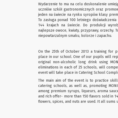
Wydarzenie to ma na celu doskonalenie umiejęt
uczniów szkół gastronomicznych oraz promow
jeden na świecie na rynku syropów klasy pre
To zasługa ponad 100 letniego doświadczenia
144 krajach na świecie. Do produkcji wyr
najlepsze owoce, kwiaty, przyprawy, orzechy. T
niepowtarzalnym smaku, kolorze i zapachu.
On the 25th of October 2013 a training for
place in our school. One of our pupils will re
original non-alcoholic long drink using MONI
eliminations in each of 25 schools, will compe
event will take place in Catering School Comp
The main aim of the event is to practice skill
catering schools, as well as, promoting MON
among premium syrups, liqueurs, aroma sauces 
and rich offer- more than 150 flavors sold in 1
flowers, spices, and nuts are used. It all sums 