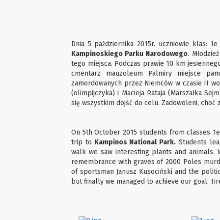
Dnia 5 października 2015r. uczniowie klas: 1
Kampinoskiego Parku Narodowego
. Młodzie
tego miejsca. Podczas prawie 10 km jesiennego
cmentarz mauzoleum Palmiry miejsce pami
zamordowanych przez Niemców w czasie II woj
(olimpijczyka) i Macieja Rataja (Marszałka Sej
się wszystkim dojść do celu. Zadowoleni, choć
On 5th October 2015 students from classes 1e 
trip to
Kampinos National Park.
Students lea
walk we saw interesting plants and animals. 
remembrance with graves of 2000 Poles murde
of sportsman Janusz Kusociński and the politi
but finally we managed to achieve our goal. Ti