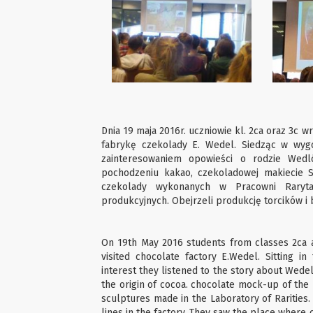
Dnia 19 maja 2016r. uczniowie kl. 2ca oraz 3c 
fabrykę czekolady E. Wedel. Siedząc w wygo
zainteresowaniem opowieści o rodzie Wedló
pochodzeniu kakao, czekoladowej makiecie 
czekolady wykonanych w Pracowni Rarytas
produkcyjnych. Obejrzeli produkcję torcików i 
On 19th May 2016 students from classes 2ca 
visited chocolate factory E.Wedel. Sitting i
interest they listened to the story about Wede
the origin of cocoa. chocolate mock-up of the 
sculptures made in the Laboratory of Rarities.
lines in the factory. They saw the place where