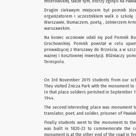
hitlerowskiej, także tym, którzy zginęli na Pawi
Drugim ciekawym miejscem był pomnik Józef
organizatorem i uczestnikiem walk o szkołę
Warszawie, tłumaczem, poetą , żołnierzem Armi
warszawskim.
Na koniec uczniowie udali się pod Pomnik Bu
Grochowskiej. Pomnik powstał w celu upam
prowadzącej z Warszawy do Brześcia, a w szcze
ważnej i kosztownej inwestycji. Bliźniaczy po
Terespolu.
On 3rd November 2015 students from our schoo
They visited Znicza Park with the monument to
In that place soldiers perished in September 1
1944.
The second interesting place was monument to 
translator, poet, and soldier, prisoner of Pawi
Finally students went to the monument to the 
was built in 1820-23 to commemorate the c
monument is at the other end of the road in Te