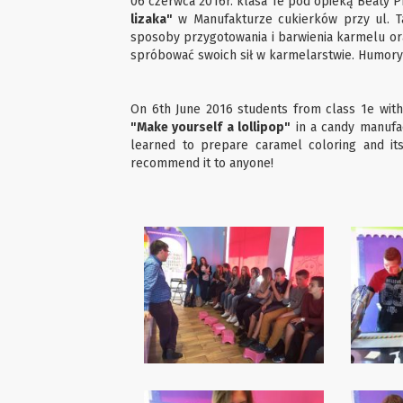
06 czerwca 2016r. klasa 1e pod opieką Beaty P
lizaka"
w Manufakturze cukierków przy ul. T
sposoby przygotowania i barwienia karmelu o
spróbować swoich sił w karmelarstwie. Humory
On 6th June 2016 students from class 1e wit
"Make yourself a lollipop"
in a candy manufac
learned to prepare caramel coloring and its
recommend it to anyone!