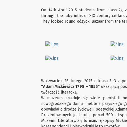
On 14th April 2015 students from class 2g v
through the labyrinths of XIX century cellars
They looked round Rózycki Bazaar from the ter
W czwartek 26 lutego 2015 r. klasa 3 G zapo
"Adam Mickiewicz 1798 – 1855"
ukazującą post
twórczość literacką.
W muzeum znajduje się wiele pamiątek po 
nowogródzkiego domu, meble z paryskiego gabi
opowiadał o drodze życiowej i poetyckiej Adama
Prezentowanych jest tutaj ponad 500 eksp
Muzeum Literatury. Są to m.in. rękopisy Mickie
korespondencji i pierwodruki jego utworów.