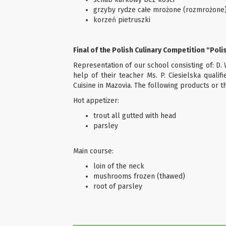
grzyby rydze całe mrożone (rozmrożone
korzeń pietruszki
Final of the Polish Culinary Competition "Poli
Representation of our school consisting of: D.
help of their teacher Ms. P. Ciesielska qualif
Cuisine in Mazovia. The following products or t
Hot appetizer:
trout all gutted with head
parsley
Main course:
loin of the neck
mushrooms frozen (thawed)
root of parsley