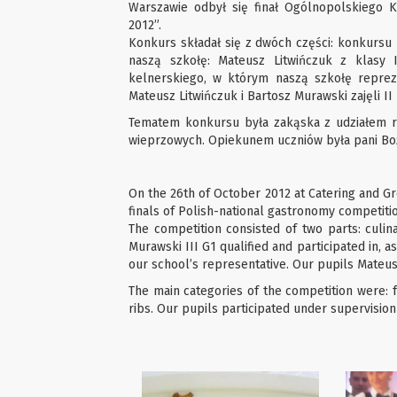
Warszawie odbył się finał Ogólnopolskiego 
2012”.
Konkurs składał się z dwóch części: konkursu k
naszą szkołę: Mateusz Litwińczuk z klasy
kelnerskiego, w którym naszą szkołę reprez
Mateusz Litwińczuk i Bartosz Murawski zajęli II 
Tematem konkursu była zakąska z udziałem r
wieprzowych. Opiekunem uczniów była pani Boże
On the 26th of October 2012 at Catering and 
finals of Polish-national gastronomy competiti
The competition consisted of two parts: culin
Murawski III G1 qualified and participated in, 
our school’s representative. Our pupils Mateus
The main categories of the competition were: 
ribs. Our pupils participated under supervisio