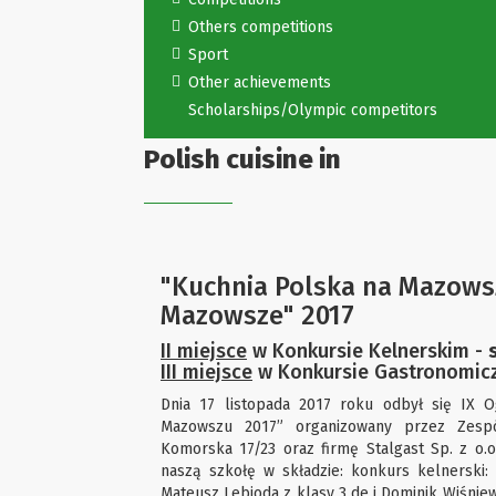
Others competitions
Sport
Other achievements
Scholarships/Olympic competitors
Polish cuisine in
"Kuchnia Polska na Mazowszu
Mazowsze" 2017
II miejsce
w Konkursie Kelnerskim -
III miejsce
w Konkursie Gastronomi
Dnia 17 listopada 2017 roku odbył się IX 
Mazowszu 2017” organizowany przez Zespó
Komorska 17/23 oraz firmę Stalgast Sp. z o.o
naszą szkołę w składzie: konkurs kelnerski:
Mateusz Lebioda z klasy 3 de i Dominik Wiśniew