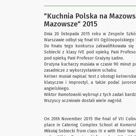
"Kuchnia Polska na Mazowszu
Mazowsze" 2015
Dnia 20 listopada 2015 roku w Zespole Szkó
Warszawie odbył się finał VII Ogólnopolskiego
Do finału tego konkursu zakwalifikowała się
Sobiecki z klasy IVE pod opieką Pani Profes
pod opieką Pani Profesor Grażyny Ładno.
Drużyna kucharzy musiała w czasie 90 minut pr
zasadnicze z wykorzystaniem schabu.
Kelner musiał napisać test z obsługi kelnerski
klasyczne i improstyl, a także podać juroro
angielskiego.
Wiktor Ramotowski wybrnął z tych zadań bardzo 
Wszyscy uczniowie dostali wiele nagród.
On 20th November 2015 the final of VII Culina
place in Catering Complex School at Komors
Mikołaj Sobiecki from class IV e with their tea