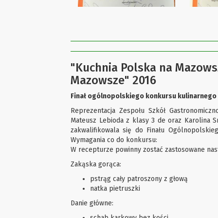
"Kuchnia Polska na Mazowszu
Mazowsze" 2016
Finał ogólnopolskiego konkursu kulinarnego
Reprezentacja Zespołu Szkół Gastronomiczno-
Mateusz Lebioda z klasy 3 de oraz Karolina S
zakwalifikowala się do Finału Ogólnopolski
Wymagania co do konkursu:
W recepturze powinny zostać zastosowane nast
Zakąska gorąca:
pstrąg cały patroszony z głową
natka pietruszki
Danie główne:
schab karkowy bez kości