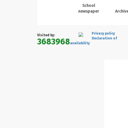
School
newspaper
Archiv
Privacy policy
Visited by:
Declaration of
3683968
availability