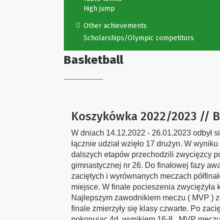
High jump
Other achievements
Scholarships/Olympic competitors
Basketball
Koszykówka 2022/2023 // B
W dniach 14.12.2022 - 26.01.2023 odbył s
łącznie udział wzięło 17 drużyn. W wyniku
dalszych etapów przechodzili zwycięzcy p
gimnastycznej nr 26. Do finałowej fazy awa
zaciętych i wyrównanych meczach półfinało
miejsce. W finale pocieszenia zwyciężyła
Najlepszym zawodnikiem meczu ( MVP ) zo
finale zmierzyły się klasy czwarte. Po za
pokonując 4d wynikiem 16-8. MVP meczu i 