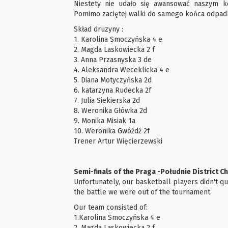
Niestety nie udało się awansować naszym ko
Pomimo zaciętej walki do samego końca odpadl
Skład druzyny :
1. Karolina Smoczyńska 4 e
2. Magda Laskowiecka 2 f
3. Anna Przasnyska 3 de
4. Aleksandra Weceklicka 4 e
5. Diana Motyczyńska 2d
6. katarzyna Rudecka 2f
7. Julia Siekierska 2d
8. Weronika Główka 2d
9. Monika Misiak 1a
10. Weronika Gwóźdź 2f
Trener Artur Więcierzewski
Semi-finals of the Praga -Południe District C
Unfortunately, our basketball players didn't qua
the battle we were out of the tournament.
Our team consisted of:
1.Karolina Smoczyńska 4 e
2. Magda Laskowiecka 2 f