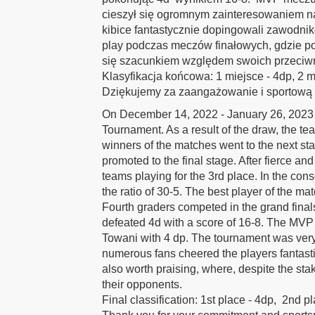
cieszył się ogromnym zainteresowaniem na
kibice fantastycznie dopingowali zawodni
play podczas meczów finałowych, gdzie po
się szacunkiem względem swoich przeciw
Klasyfikacja końcowa: 1 miejsce - 4dp, 2 mi
Dziękujemy za zaangażowanie i sportową
On December 14, 2022 - January 26, 2023 
Tournament. As a result of the draw, the t
winners of the matches went to the next s
promoted to the final stage. After fierce an
teams playing for the 3rd place. In the con
the ratio of 30-5. The best player of the
Fourth graders competed in the grand finals
defeated 4d with a score of 16-8. The MVP
Towani with 4 dp. The tournament was ver
numerous fans cheered the players fantastica
also worth praising, where, despite the st
their opponents.
Final classification: 1st place - 4dp, 2nd p