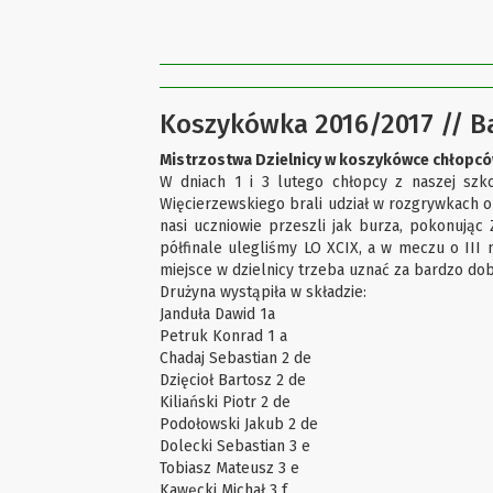
Koszykówka 2016/2017 // B
Mistrzostwa Dzielnicy w koszykówce chłopc
W dniach 1 i 3 lutego chłopcy z naszej szko
Więcierzewskiego brali udział w rozgrywkach o
nasi uczniowie przeszli jak burza, pokonując 
półfinale ulegliśmy LO XCIX, a w meczu o III
miejsce w dzielnicy trzeba uznać za bardzo d
Drużyna wystąpiła w składzie:
Janduła Dawid 1a
Petruk Konrad 1 a
Chadaj Sebastian 2 de
Dzięcioł Bartosz 2 de
Kiliański Piotr 2 de
Podołowski Jakub 2 de
Dolecki Sebastian 3 e
Tobiasz Mateusz 3 e
Kawęcki Michał 3 f