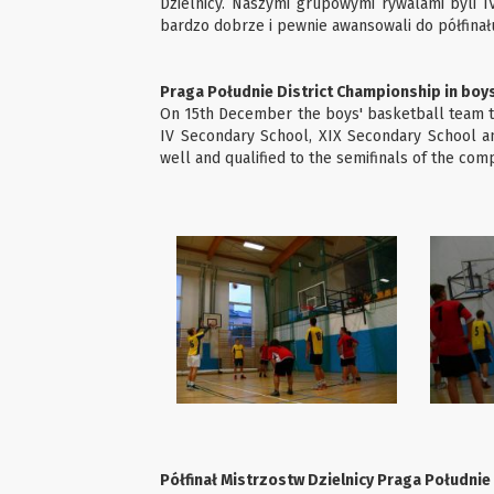
Dzielnicy. Naszymi grupowymi rywalami byli IV
bardzo dobrze i pewnie awansowali do półfina
Praga Południe District Championship in boys
On 15th December the boys' basketball team to
IV Secondary School, XIX Secondary School a
well and qualified to the semifinals of the comp
Półfinał Mistrzostw Dzielnicy Praga Połudn