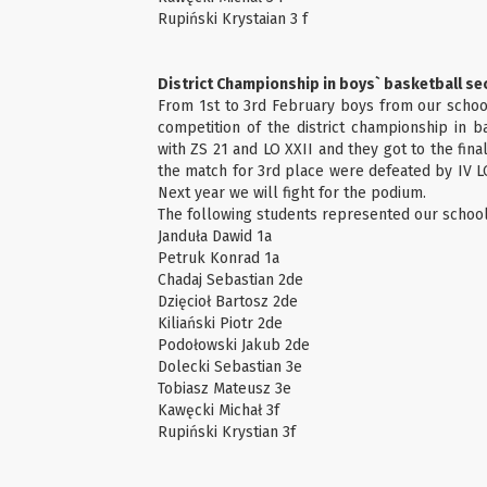
Rupiński Krystaian 3 f
District Championship in boys` basketball s
From 1st to 3rd February boys from our school
competition of the district championship in 
with ZS 21 and LO XXII and they got to the final
the match for 3rd place were defeated by IV LO.
Next year we will fight for the podium.
The following students represented our school
Janduła Dawid 1a
Petruk Konrad 1a
Chadaj Sebastian 2de
Dzięcioł Bartosz 2de
Kiliański Piotr 2de
Podołowski Jakub 2de
Dolecki Sebastian 3e
Tobiasz Mateusz 3e
Kawęcki Michał 3f
Rupiński Krystian 3f