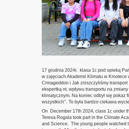
17 grudnia 2024r. klasa 1c pod opieką Pań
w zajęciach Akademii Klimatu w Kinotece w
Crmageddon i Jak zniszczyliśmy transport 
ekspertką nt. wpływu transportu na zmiany 
klimatycznym. Na koniec odbył się pokaz fi
wszystkich’’. To była bardzo ciekawa wyci
On December 17th 2024, class 1c under t
Teresa Rogala took part in the Climate Ac
and Science. The young people watched t