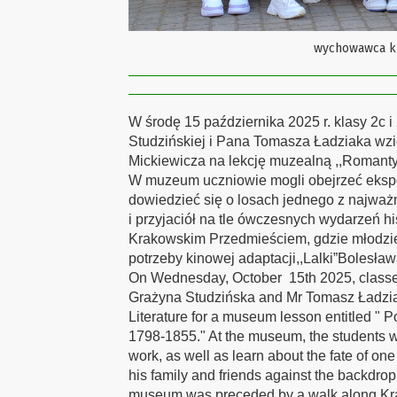
wychowawca k
W środę 15 października 2025 r. klasy 2
Studzińskiej i Pana Tomasza Ładziaka wzię
Mickiewicza na lekcję muzealną ,,Romanty
W muzeum uczniowie mogli obejrzeć ekspon
dowiedzieć się o losach jednego z najważ
i przyjaciół na tle ówczesnych wydarzeń 
Krakowskim Przedmieściem, gdzie młodzi
potrzeby kinowej adaptacji,,Lalki”Bolesła
On Wednesday, October 15th 2025, classes
Grażyna Studzińska and Mr Tomasz Ładziak,
Literature for a museum lesson entitled 
1798-1855." At the museum, the students wer
work, as well as learn about the fate of on
his family and friends against the backdrop o
museum was preceded by a walk along Kra