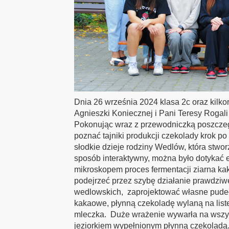
Dnia 26 września 2024 klasa 2c oraz kilko
Agnieszki Koniecznej i Pani Teresy Rogal
Pokonując wraz z przewodniczką poszczeg
poznać tajniki produkcji czekolady krok po
słodkie dzieje rodziny Wedlów, która stwo
sposób interaktywny, można było dotykać
mikroskopem proces fermentacji ziarna ka
podejrzeć przez szybę działanie prawdziwe
wedlowskich, zaprojektować własne pudeł
kakaowe, płynną czekoladę wylaną na liste
mleczka. Duże wrażenie wywarła na wszy
jeziorkiem wypełnionym płynną czekoladą.