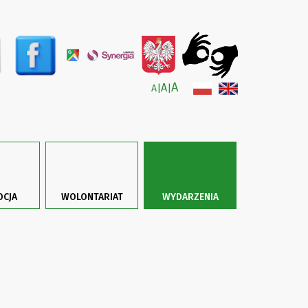
A
A
A
|
|
CJA
WOLONTARIAT
WYDARZENIA