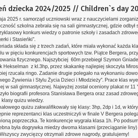
eń dziecka 2024/2025 // Children`s day 2
ja 2025 r. samorząd uczniowski wraz z nauczycielami zorgani
czność szkolna zebrała się na sali gimnastycznej, gdzie odbył s
yklasowy konkurs wiedzy o patronie szkoły i zasadach zdrow
erki i Stasieńki”.
riada składa się z trzech zadań, które miała wykonać każda kl
łu w pięciu konkurencjach sportowych tzw. Piątce Bergera, prz
wania fizycznego. Najszybciej 60m przebiegł Szymon Gniadek z
k Hekselman z kl.3hp, przez skakankę najlepiej skoczyła Mirosła
piej rzucała ringo. Zadanie drugie polegało na wykonaniu dowol
ego Żywienia i Stylu Życia Dzieci i Młodzieży”. Prace klas wy
ej w sali gimnastycznej. Najwyżej został oceniony plakat nr 11 
zyło biografii profesora Stanisława Bergera oraz zasad zdroweg
 klasy quizu wiedzy.
nałowego quizu zakwalifikowały się klasy: 3hp, 2dp i 1d, w któ
pnie reprezentanci klas uczestniczyli w finale V Bergera poleg
ioną poprzeczka. Te konkurencje wygrała klasa 1h. Po podsum
ebna była dogrywka miedzy dwoma klasami (przeciąganie liny) 
 Wszyscy zwycięzcy otrzymali zdrowe nagrody, gratulujemy!