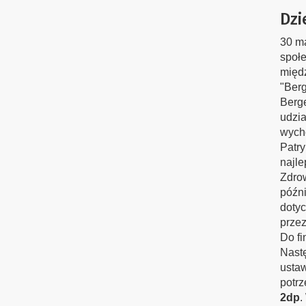
Dzi
30 ma
społe
międz
"Berg
Berge
udzia
wycho
Patry
najle
Zdrow
późni
dotyc
przez
Do fi
Nastę
ustaw
potrz
2dp
.