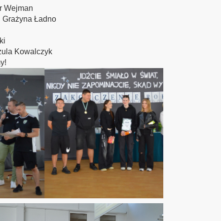
ur Wejman
i Grażyna Ładno
ki
zula Kowalczyk
y!