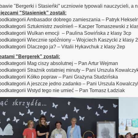
awie "Bergerki i Stasieńki” uczniowie typowali nauczycieli, a 
ęzcami "Stasieniek” zostali:
podkategorii Ambasador dobrego zamieszania – Patryk Heksel
podkategorii Sztukmistrz zwolnień – Kacper Tomaszewski z kla
podkategorii Wulkan emocji – Paulina Sowińska z klasy 3cp
podkategorii Wiecznie spóźniony – Wojciech Kaszycki z klasy 
podkategorii Dlaczego ja? – Vitalii Hykavchuk z klasy 2ep
eatami "Bergerek” zostali:
podkategorii Mag ciszy absolutnej – Pan Artur Wejman
podkategorii Strażnik ostatniej minuty – Pani Urszula Kowalczy
podkategorii Kółko popraw – Pani Grażyna Studzińska
podkategorii A jeszcze jedno zadanko – Pani Urszula Kowalczy
podkategorii Wstyd tego nie umieć – Pan Tomasz Ładziak