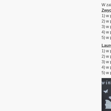
W zab
Zwyci
1) w 
2) w 
3) w 
4) w 
5) w 
Laur
1) w 
2) w 
3) w 
4) w 
5) w 