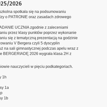
025/2026
ć szkolna spotkała się na podsumowaniu
edzy o PATRONIE oraz zasadach zdrowego
NIADANIE UCZNIA zgodnie z zaleceniami
raniu przez klasy punktów poprzez wykonanie
aniu się z tematyczną prezentacją na godzinie
owaniu V Bergera czyli 5 dyscyplin
już na sali gimnastycznej podczas apelu wraz z
znie BERGERIADĘ 2026 wygrała klasa 2H z
iowie nauczycieli w pięciu podkategoriach.
y 1h
sy 1a
dp
sy 1b