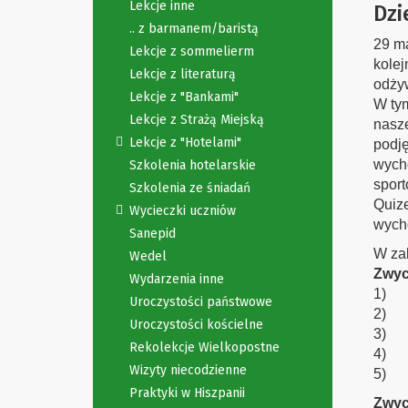
Lekcje inne
Dzi
.. z barmanem/baristą
29 ma
Lekcje z sommelierm
kole
Lekcje z literaturą
odżyw
Lekcje z "Bankami"
W ty
Lekcje z Strażą Miejską
nasze
Lekcje z "Hotelami"
podję
wycho
Szkolenia hotelarskie
sport
Szkolenia ze śniadań
Quiz
Wycieczki uczniów
wych
Sanepid
W zab
Wedel
Zwyci
Wydarzenia inne
1) w 
Uroczystości państwowe
2) w 
Uroczystości kościelne
3) w 
Rekolekcje Wielkopostne
4) w 
Wizyty niecodzienne
5) w 
Praktyki w Hiszpanii
Zwyc