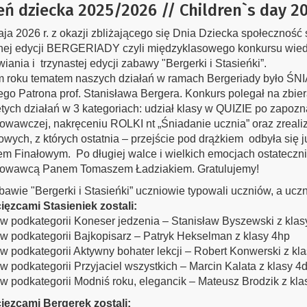
eń dziecka 2025/2026 // Children`s day 2
ja 2026 r. z okazji zbliżającego się Dnia Dziecka społecznoś
jnej edycji BERGERIADY czyli międzyklasowego konkursu wi
iania i trzynastej edycji zabawy "Bergerki i Stasieńki”.
m roku tematem naszych działań w ramach Bergeriady było Ś
go Patrona prof. Stanisława Bergera. Konkurs polegał na zbie
tych działań w 3 kategoriach: udział klasy w QUIZIE po zapozn
wawczej, nakręceniu ROLKI nt „Śniadanie ucznia” oraz zrealiz
owych, z których ostatnia – przejście pod drążkiem odbyła się 
em Finałowym. Po długiej walce i wielkich emocjach ostatec
owawcą Panem Tomaszem Ładziakiem. Gratulujemy!
awie "Bergerki i Stasieńki” uczniowie typowali uczniów, a uczn
ęzcami Stasieniek zostali:
podkategorii Koneser jedzenia – Stanisław Byszewski z klas
podkategorii Bajkopisarz – Patryk Hekselman z klasy 4hp
podkategorii Aktywny bohater lekcji – Robert Konwerski z kla
podkategorii Przyjaciel wszystkich – Marcin Kalata z klasy 4
podkategorii Modniś roku, elegancik – Mateusz Brodzik z kla
ięzcami Bergerek zostali: