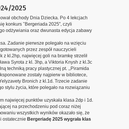
024/2025
zował obchody Dnia Dziecka. Po 4 lekcjach
ię konkurs "Bergeriada 2025”, czyli
ego odżywiania oraz dwunasta edycja zabawy
asa. Zadanie pierwsze polegało na wzięciu
ygotowanych przez zespół nauczycieli
 kl.2hp, najwięcej goli na bramkę strzelił
wa Syrota z kl. 3hp, a Viktoria Knysh z kl.3c
ną techniką pracy plastycznej pt. ,,Piramida
eksponowane zostały najpierw w bibliotece,
Yelyzavety Bronich z kl.1d. Trzecie zadanie
o stylu życia, które polegało na rozwiązaniu
rym najwięcej punktów uzyskała klasa 2dp i 1d.
ającej na przechodzeniu pod coraz niżej
owaniu wszystkich wyników okazało się, że
i ostatecznie
Bergeriadę 2025 wygrała klas