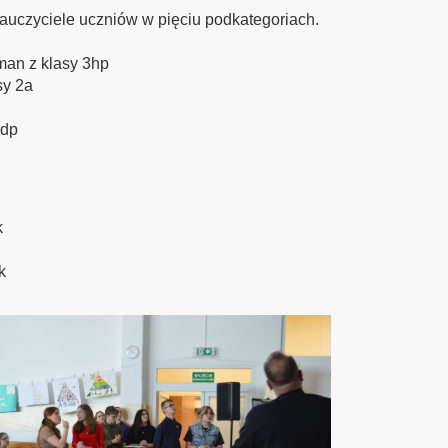
nauczyciele uczniów w pięciu podkategoriach.
man z klasy 3hp
sy 2a
2dp
k
k