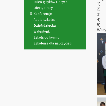
Dzień Języków Obcych
1) w
Oferty Pracy
2) w 
Konferencje
3) w
4) w
Apele szkolne
5) w
Dzień dziecka
Wszy
Walentynki
Szkoła do hymnu
Szkolenia dla nauczycieli