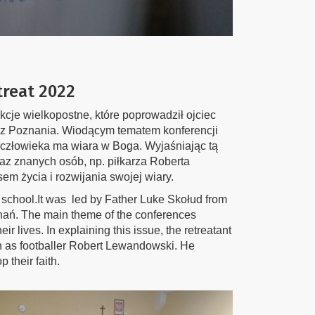
treat 2022
kcje wielkopostne, które poprowadził ojciec
 z Poznania. Wiodącym tematem konferencji
 człowieka ma wiara w Boga. Wyjaśniając tą
raz znanych osób, np. piłkarza Roberta
 życia i rozwijania swojej wiary.
 school.It was led by Father Luke Skołud from
nań. The main theme of the conferences
ir lives. In explaining this issue, the retreatant
ch as footballer Robert Lewandowski. He
 their faith.