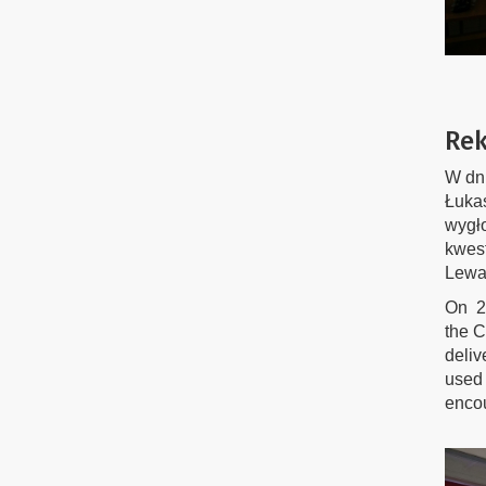
Rek
W dni
Łuka
wygło
kwest
Lewan
On 28
the C
deliv
used 
encou