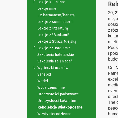
Lekcje kulinarne
Rek
Lekcje inne
20, 2
.. z barmanem/baristą
misjo
Lekcje z sommelierm
dosko
Lekcje z literaturą
z róż
Lekcje z "Bankami"
kultu
Lekcje z Strażą Miejską
mieli
Podsu
Lekcje z "Hotelami"
i po
Szkolenia hotelarskie
budow
Szkolenia ze śniadań
On Ma
Wycieczki uczniów
Fathe
Sanepid
excel
Wedel
media
Wydarzenia inne
even 
Uroczystości państwowe
direc
Uroczystości kościelne
The c
Rekolekcje Wielkopostne
peace
Wizyty niecodzienne
human