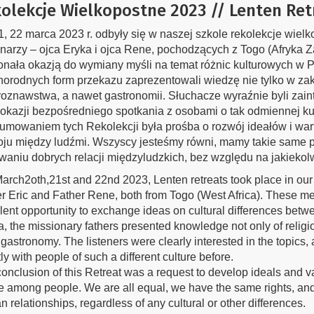
olekcje Wielkopostne 2023 // Lenten Ret
1, 22 marca 2023 r. odbyły się w naszej szkole rekolekcje wie
narzy – ojca Eryka i ojca Rene, pochodzących z Togo (Afryka Z
nała okazją do wymiany myśli na temat różnic kulturowych w Po
norodnych form przekazu zaprezentowali wiedzę nie tylko w zakres
roznawstwa, a nawet gastronomii. Słuchacze wyraźnie byli zai
 okazji bezpośredniego spotkania z osobami o tak odmiennej kul
mowaniem tych Rekolekcji była prośba o rozwój ideałów i wart
koju między ludźmi. Wszyscy jesteśmy równi, mamy takie sam
aniu dobrych relacji międzyludzkich, bez względu na jakiekolw
rch2oth,21st and 22nd 2023, Lenten retreats took place in our
r Eric and Father Rene, both from Togo (West Africa). These m
lent opportunity to exchange ideas on cultural differences betw
, the missionary fathers presented knowledge not only of religio
gastronomy. The listeners were clearly interested in the topics,
tly with people of such a different culture before.
onclusion of this Retreat was a request to develop ideals and val
 among people. We are all equal, we have the same rights, and 
 relationships, regardless of any cultural or other differences.