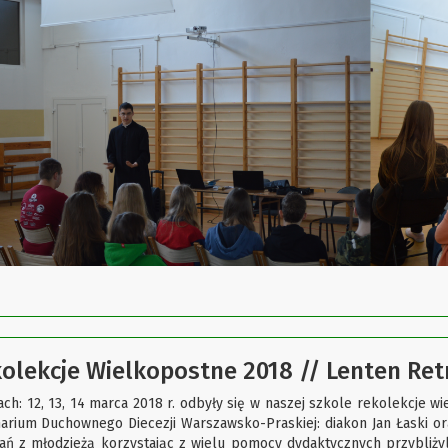
olekcje Wielkopostne 2018 // Lenten Ret
ach: 12, 13, 14 marca 2018 r. odbyły się w naszej szkole rekolekcje 
arium Duchownego Diecezji Warszawsko-Praskiej: diakon Jan Łaski ora
ań z młodzieżą korzystając z wielu pomocy dydaktycznych przybliży