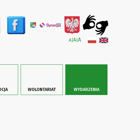
A
A
A
|
|
CJA
WOLONTARIAT
WYDARZENIA