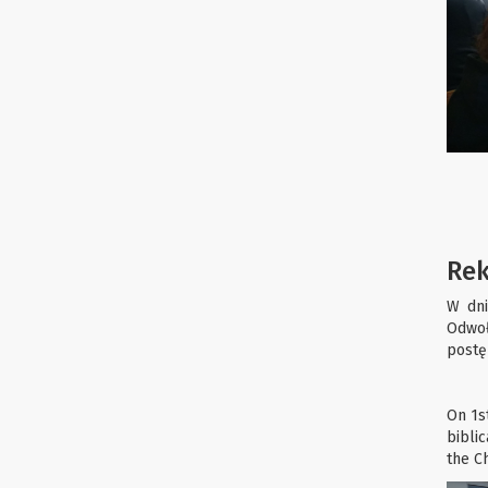
Rek
W dni
Odwoł
postę
On 1st
bibli
the C