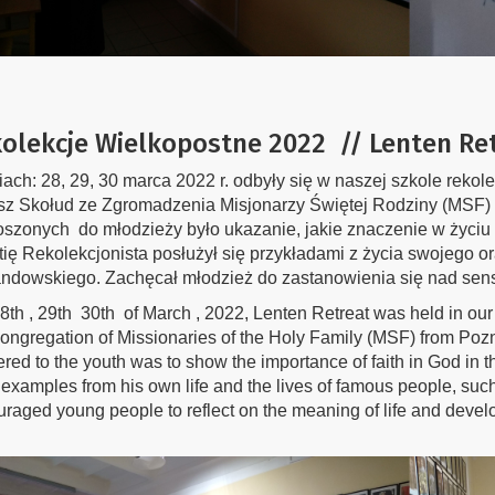
olekcje Wielkopostne 2022 // Lenten Re
ach: 28, 29, 30 marca 2022 r. odbyły się w naszej szkole rekole
sz Skołud ze Zgromadzenia Misjonarzy Świętej Rodziny (MSF)
szonych do młodzieży było ukazanie, jakie znaczenie w życiu
ię Rekolekcjonista posłużył się przykładami z życia swojego o
dowskiego. Zachęcał młodzież do zastanowienia się nad sensem
th , 29th 30th of March , 2022, Lenten Retreat was held in our
ongregation of Missionaries of the Holy Family (MSF) from Poz
ered to the youth was to show the importance of faith in God in the
examples from his own life and the lives of famous people, su
raged young people to reflect on the meaning of life and develop