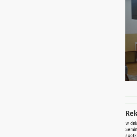
Rek
W dni
Semin
spotk