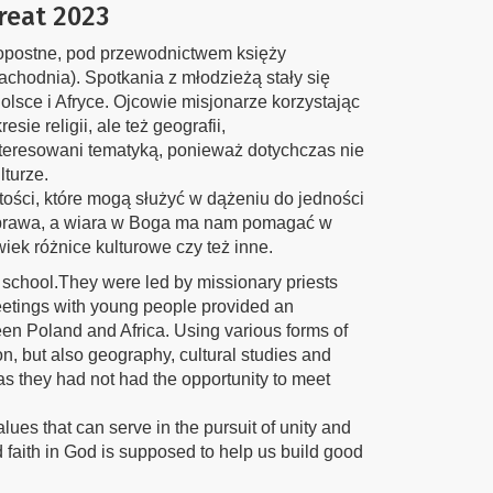
reat 2023
lkopostne, pod przewodnictwem księży
achodnia). Spotkania z młodzieżą stały się
lsce i Afryce. Ojcowie misjonarze korzystając
ie religii, ale też geografii,
nteresowani tematyką, ponieważ dotychczas nie
turze.
ości, które mogą służyć w dążeniu do jedności
e prawa, a wiara w Boga ma nam pomagać w
iek różnice kulturowe czy też inne.
 school.They were led by missionary priests
eetings with young people provided an
een Poland and Africa. Using various forms of
n, but also geography, cultural studies and
 as they had not had the opportunity to meet
ues that can serve in the pursuit of unity and
faith in God is supposed to help us build good