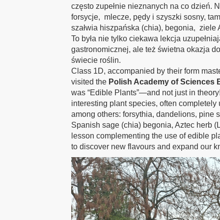
często zupełnie nieznanych na co dzień. Na
forsycje, mlecze, pędy i szyszki sosny, ta
szałwia hiszpańska (chia), begonia, ziele 
To była nie tylko ciekawa lekcja uzupełnia
gastronomicznej, ale też świetna okazja 
świecie roślin.
Class 1D, accompanied by their form master
visited the
Polish Academy of Sciences 
was “Edible Plants”—and not just in theory
interesting plant species, often completely 
among others: forsythia, dandelions, pine
Spanish sage (chia) begonia, Aztec herb (Li
lesson complementing the use of edible plan
to discover new flavours and expand our kn