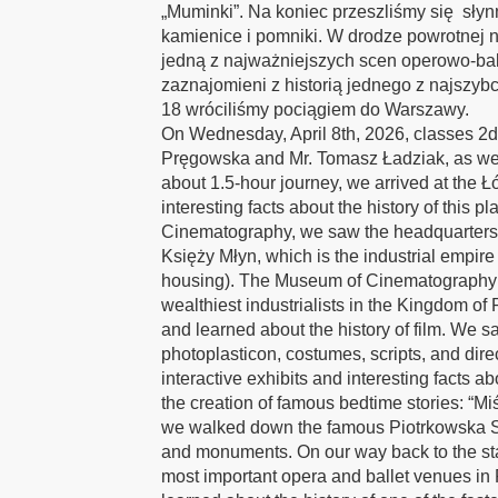
„Muminki”. Na koniec przeszliśmy się słyn
kamienice i pomniki. W drodze powrotnej 
jedną z najważniejszych scen operowo-ba
zaznajomieni z historią jednego z najszybc
18 wróciliśmy pociągiem do Warszawy.
On Wednesday, April 8th, 2026, classes 2d
Pręgowska and Mr. Tomasz Ładziak, as well 
about 1.5-hour journey, we arrived at the Ł
interesting facts about the history of this 
Cinematography, we saw the headquarters of
Księży Młyn, which is the industrial empire 
housing). The Museum of Cinematography is 
wealthiest industrialists in the Kingdom of 
and learned about the history of film. We s
photoplasticon, costumes, scripts, and dir
interactive exhibits and interesting facts a
the creation of famous bedtime stories: “Mi
we walked down the famous Piotrkowska S
and monuments. On our way back to the st
most important opera and ballet venues in 