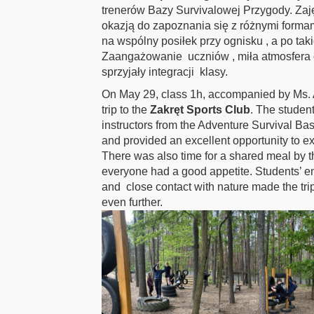
trenerów Bazy Survivalowej Przygody. Zajęc
okazją do zapoznania się z różnymi forma
na wspólny posiłek przy ognisku , a po ta
Zaangażowanie uczniów , miła atmosfera o
sprzyjały integracji klasy.
On May 29, class 1h, accompanied by Ms.
trip to the
Zakręt Sports Club
. The student
instructors from the Adventure Survival Bas
and provided an excellent opportunity to ex
There was also time for a shared meal by t
everyone had a good appetite. Students’ en
and close contact with nature made the tr
even further.