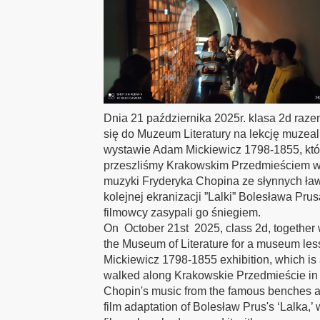
Dnia 21 października 2025r. klasa 2d ra
się do Muzeum Literatury na lekcję muze
wystawie Adam Mickiewicz 1798-1855, któr
przeszliśmy Krakowskim Przedmieściem w
muzyki Fryderyka Chopina ze słynnych ła
kolejnej ekranizacji ”Lalki” Bolesława Pru
filmowcy zasypali go śniegiem.
On October 21st 2025, class 2d, together 
the Museum of Literature for a museum les
Mickiewicz 1798-1855 exhibition, which is 
walked along Krakowskie Przedmieście in s
Chopin's music from the famous benches alo
film adaptation of Bolesław Prus's ‘Lalka,’ 