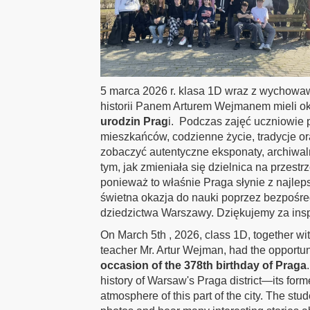
5 marca 2026 r. klasa 1D wraz z wychow
historii Panem Arturem Wejmanem mieli o
urodzin Prag
i. Podczas zajęć uczniowie p
mieszkańców, codzienne życie, tradycje or
zobaczyć autentyczne eksponaty, archiwaln
tym, jak zmieniała się dzielnica na przest
ponieważ to właśnie Praga słynie z najlep
świetna okazja do nauki poprzez bezpośred
dziedzictwa Warszawy. Dziękujemy za inspi
On March 5th , 2026, class 1D, together wit
teacher Mr. Artur Wejman, had the opportuni
occasion of the 378th birthday of Praga
history of Warsaw's Praga district—its forme
atmosphere of this part of the city. The stu