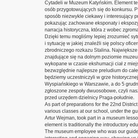
Cytadeli w Muzeum Katyńskim. Element ten
osób przygotowujących się do konkursu. 
sposób niezwykle ciekawy i interesujący 
pokazując zachowane eksponaty i ekspoz
narracja historyczna, która z wobec zgromad
Dzięki temu mogliśmy lepiej zrozumieć sytu
i sytuację w jakiej znaleźli się polscy ofice
zbrodniczego rozkazu Stalina. Największe 
znajdujące się na dolnym poziomie muzeu
wykopane w czasie ekshumacji ciał z miejs
bezwzględnie najlepsze preludium do całe
będziemy uczestniczyli w grze historyczne
Wyspiańskiego w Warszawie, a do 5 grud
zgłoszone zespoły dwuosobowe, czyli nasz 
przed urzędem dzielnicy Praga-południe.
As part of preparations for the 22nd Distri
various classes at our school, under the g
Artur Wejman, took part in a museum less
element is traditionally the introductory edu
The museum employee who was our guide t