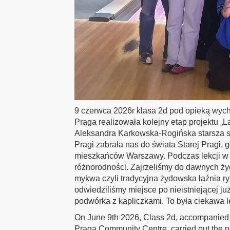
9 czerwca 2026r klasa 2d pod opieką wyc
Praga realizowała kolejny etap projektu „L
Aleksandra Karkowska-Rogińska starsza s
Pragi zabrała nas do świata Starej Pragi, gd
mieszkańców Warszawy. Podczas lekcji w 
różnorodności. Zajrzeliśmy do dawnych ży
mykwa czyli tradycyjna żydowska łaźnia ry
odwiedziliśmy miejsce po nieistniejącej ju
podwórka z kapliczkami. To była ciekawa lekc
On June 9th 2026, Class 2d, accompanied b
Praga Community Centre, carried out the nex