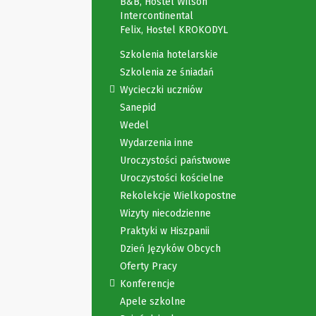
B&B, Hostel Wilson
Intercontinental
Felix, Hostel KROKODYL
Szkolenia hotelarskie
Szkolenia ze śniadań
Wycieczki uczniów
Sanepid
Wedel
Wydarzenia inne
Uroczystości państwowe
Uroczystości kościelne
Rekolekcje Wielkopostne
Wizyty niecodzienne
Praktyki w Hiszpanii
Dzień Języków Obcych
Oferty Pracy
Konferencje
Apele szkolne