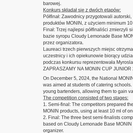
barowej.
Konkurs składał się z dwóch etapów:
Półfinał: Zawodnicy przygotowali autorski,
produktów MONIN, z użyciem minimum 10 m
Finał: Trzej najlepsi półfinaliści zmierzyl
bazie syropu Cloudy Lemonade Base MONI
przez organizatora.
Laureaci trzech pierwszych miejsc otrzym
uczestnicy i ich opiekunowie biorący udzi
podczas konkursu reprezentowała Myroslav
ZAPRASZAMY NA MONIN CUP JUNIOR 20
On December 5, 2024, the National MONIN 
was aimed at students of catering schools.
young bartenders, allowing them to gain va
The competition consisted of two stages:
1. Semi-final: The competitors prepared the
MONIN products, using at least 10 ml of on
2. Final: The three best semi-finalists comp
based on Cloudy Lemonade Base MONIN 1l s
organizer.