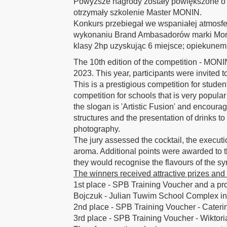
Powyższe nagrody zostały powiększone o
otrzymały szkolenie Master MONIN.
Konkurs przebiegał we wspaniałej atmosf
wykonaniu Brand Ambasadorów marki Moni
klasy 2hp uzyskując 6 miejsce; opiekunem
The 10th edition of the competition - MO
2023. This year, participants were invited t
This is a prestigious competition for studen
competition for schools that is very popula
the slogan is 'Artistic Fusion' and encourag
structures and the presentation of drinks to
photography.
The jury assessed the cocktail, the executio
aroma. Additional points were awarded to t
they would recognise the flavours of the sy
The winners received attractive prizes and 
1st place - SPB Training Voucher and a pr
Bojczuk - Julian Tuwim School Complex in
2nd place - SPB Training Voucher - Cater
3rd place - SPB Training Voucher - Wiktor