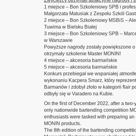
Zwycięzcy otrzymali atrakcyjne nagrody i s
1 miejsce – Bon Szkoleniowy SPB i profes
Małgorzata Matusiak z Zespołu Szkól Gas
2 miejsce – Bon Szkoleniowy MSBiS – Ale
Tuwima w Bielsku Białej
3 miejsce – Bon Szkoleniowy SPB – Marce
w Warszawie
Powyższe nagrody zostały powiększone o
otrzymały szkolenie Master MONIN!
4 miejsce – akcesoria barmańskie
5 miejsce – akcesoria barmańskie
Konkurs przebiegał we wspaniałej atmosf
wykonaniu Kacpera Smarz, który reprezent
Barmanów i zdobył złoto w kategorii flair 
odbyły się w Varadero na Kubie.
On the first of December 2022, after a two-
only nationwide bartending competition 
enthusiasts were tasked with preparing an 
MONIN products.
The 8th edition of the bartending competi