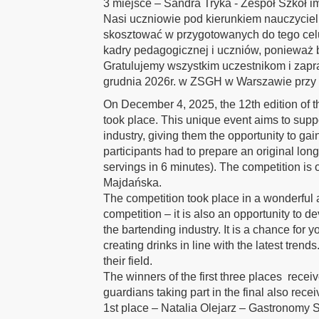
3 miejsce – Sandra Tryka - Zespół Szkół i
Nasi uczniowie pod kierunkiem nauczyciel
skosztować w przygotowanych do tego cel
kadry pedagogicznej i uczniów, ponieważ b
Gratulujemy wszystkim uczestnikom i zapra
grudnia 2026r. w ZSGH w Warszawie przy u
On December 4, 2025, the 12th edition of
took place. This unique event aims to supp
industry, giving them the opportunity to ga
participants had to prepare an original long
servings in 6 minutes). The competition 
Majdańska.
The competition took place in a wonderful
competition – it is also an opportunity to dev
the bartending industry. It is a chance for 
creating drinks in line with the latest tren
their field.
The winners of the first three places recei
guardians taking part in the final also rece
1st place – Natalia Olejarz – Gastronomy