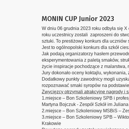
MONIN CUP Junior 2023
W dniu 06 grudnia 2023 roku odbyła się 
roku uczestnicy zostali zaproszeni do stw
sztuki. To prestiżowy konkurs dla uczniów 
Jest to ogólnopolski konkurs dla szkół c
Jak podają organizatorzy hasłem przewodni
eksperymentowania z paletą smaków, struk
życie inspiracje pochodzące z malarstwa, rz
Jury dokonało oceny koktajlu, wykonania,
Dodatkowy punkty zawodnicy mogli uzyska
rozpoznawać smaki syropów na podstawie 
Zwycięzcy otrzymali atrakcyjne nagrody i s
1.miejsce – Bon Szkoleniowy SPB i profes
Martyna Bojczuk - Zespół Szkół im Juliana
2.miejsce – Bon Szkoleniowy MSBiS – Zes
3.miejsce – Bon Szkoleniowy SPB – Wikto
Krakowie