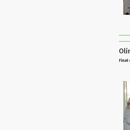
Oli
Finał