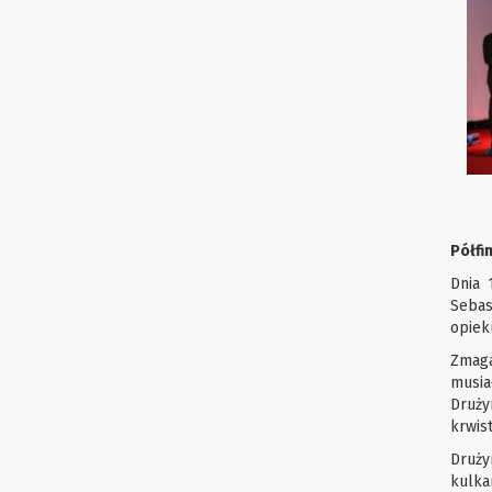
Półfi
Dnia 
Sebas
opieku
Zmaga
musia
Druży
krwis
Druży
kulka