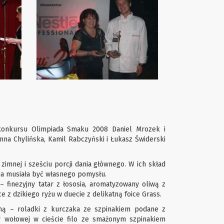
konkursu Olimpiada Smaku 2008 Daniel Mrozek i
nna Chylińska, Kamil Rabczyński i Łukasz Świderski
imnej i sześciu porcji dania głównego. W ich skład
ia musiała być własnego pomysłu.
 finezyjny tatar z łososia, aromatyzowany oliwą z
 z dzikiego ryżu w duecie z delikatną foice Grass.
ną – roladki z kurczaka ze szpinakiem podane z
 wołowej w cieście filo ze smażonym szpinakiem