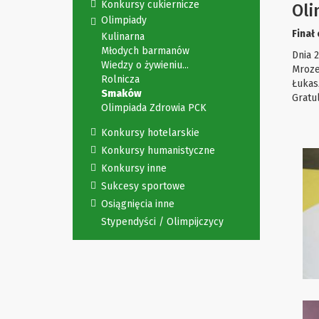
Konkursy cukiernicze
Oli
Olimpiady
Finał
Kulinarna
Młodych barmanów
Dnia 
Wiedzy o żywieniu...
Mroze
Rolnicza
Łukas
Smaków
Gratul
Olimpiada Zdrowia PCK
Konkursy hotelarskie
Konkursy humanistyczne
Konkursy inne
Sukcesy sportowe
Osiągnięcia inne
Stypendyści / Olimpijczycy