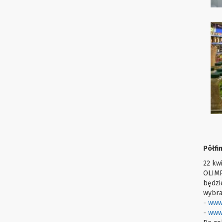
Półfi
22 kw
OLIMP
będzi
wybran
-
www.
-
www