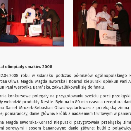
nał olimpiady smaków 2008
12.04.2008 roku w Gdańsku podczas półfinałów ogólnopolskiego 
tian Oliwa, Magda, Magda Jaworska i Konrad Kiepurski opiekun Pani A
n Pani Weronika Barańska, zakwalifikowali się do finału.
nia konkursowe polegały na przygotowaniu sześciu porcji przekąski z
ły wchodzić produkty Nestle. Było na to 80 min czasu a receptura dan
na Daniel Mrozek-Sebastian Oliwa wystartowała z przekąską zimną –
tej pomarańczy; danie główne: królik z nadzieniem truflowym w panierce
na Magda Jaworska-Konrad Kiepurski przygotowała przekąskę zim
mi serowymi i sosem bananowym; danie główne: kulki z polędwicy