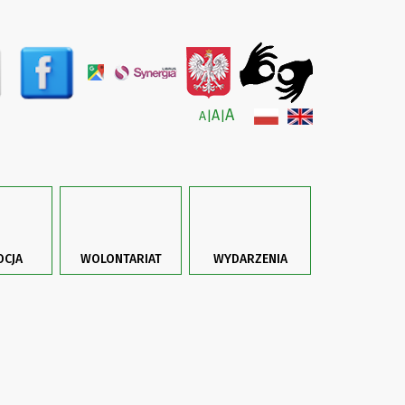
A
A
A
|
|
CJA
WOLONTARIAT
WYDARZENIA