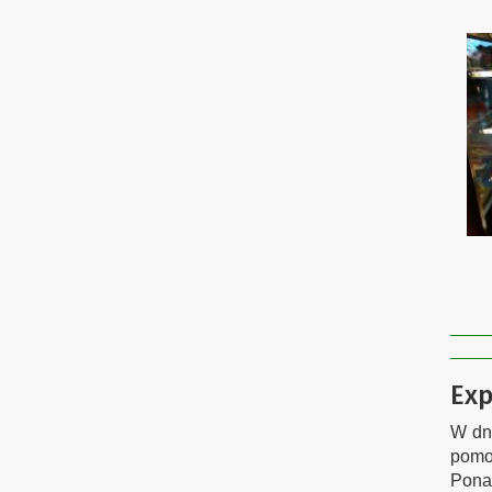
Exp
W dni
pomoc
Pona