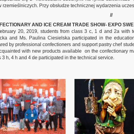
 rzemieślniczych. Przy obsłudze technicznej wydarzenia uczestn
//
FECTIONARY AND ICE CREAM TRADE SHOW- EXPO SWEE
ebruary 20, 2019, students from class 3 c, 1 d and 2a with 
ka and Ms. Paulina Ciesielska participated in the education
red by professional confectioners and support pastry chef stude
cquainted with new products available on the confectionary ma
 3 h, 4 h and 4 de participated in the technical service.