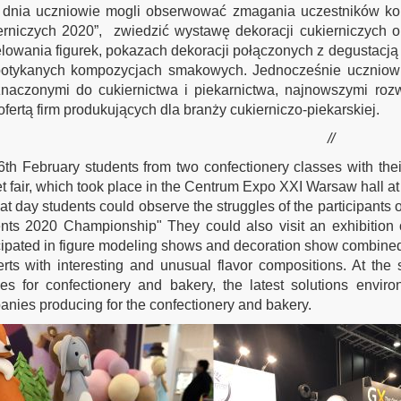
 dnia uczniowie mogli obserwować zmagania uczestników kon
rniczych 2020”, zwiedzić wystawę dekoracji cukierniczych o
owania figurek, pokazach dekoracji połączonych z degustacją 
potykanych kompozycjach smakowych. Jednocześnie uczniowi
znaczonymi do cukiernictwa i piekarnictwa, najnowszymi ro
ofertą firm produkujących dla branży cukierniczo-piekarskiej.
//
th February students from two confectionery classes with their
 fair, which took place in the Centrum Expo XXI Warsaw hall at
at day students could observe the struggles of the participants 
nts 2020 Championship" They could also visit an exhibition 
cipated in figure modeling shows and decoration show combined
rts with interesting and unusual flavor compositions. At the
es for confectionery and bakery, the latest solutions enviro
nies producing for the confectionery and bakery.