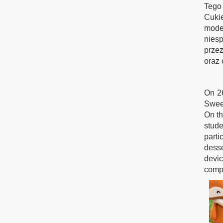
Tego
Cukie
model
nies
prze
oraz 
On 26
Sweet
On th
stude
parti
desse
devic
compa