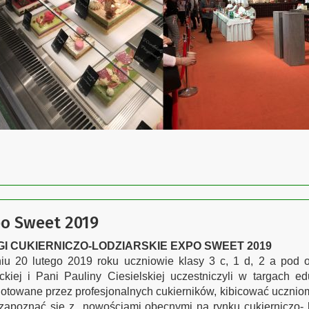
o Sweet 2019
I CUKIERNICZO-LODZIARSKIE EXPO SWEET 2019
iu 20 lutego 2019 roku uczniowie klasy 3 c, 1 d, 2 a pod o
kiej i Pani Pauliny Ciesielskiej uczestniczyli w targach e
otowane przez profesjonalnych cukierników, kibicować uczniom
zapoznać się z nowościami obecnymi na rynku cukierniczo- lo