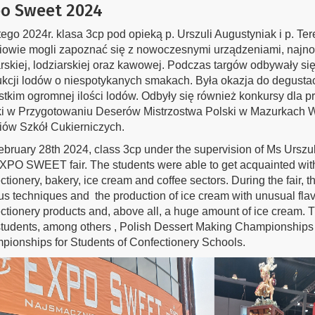
o Sweet 2024
tego 2024r. klasa 3cp pod opieką p. Urszuli Augustyniak i p. 
owie mogli zapoznać się z nowoczesnymi urządzeniami, najnow
rskiej, lodziarskiej oraz kawowej. Podczas targów odbywały się
kcji lodów o niespotykanych smakach. Była okazja do degustac
tkim ogromnej ilości lodów. Odbyły się również konkursy dla p
i w Przygotowaniu Deserów Mistrzostwa Polski w Mazurkach W
ów Szkół Cukierniczych.
bruary 28th 2024, class 3cp under the supervision of Ms Urszu
XPO SWEET fair. The students were able to get acquainted with 
ctionery, bakery, ice cream and coffee sectors. During the fair, 
us techniques and the production of ice cream with unusual flav
ctionery products and, above all, a huge amount of ice cream. T
tudents, among others , Polish Dessert Making Championships 
ionships for Students of Confectionery Schools.