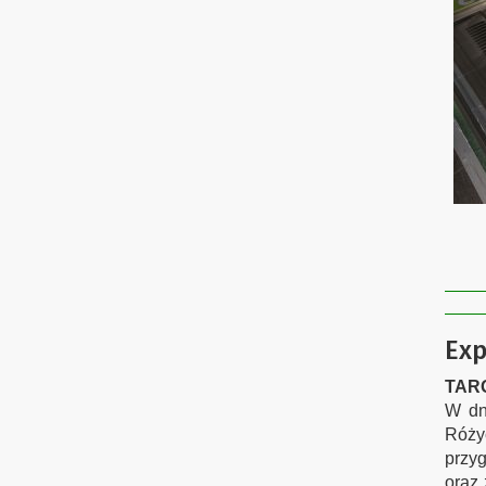
Exp
TARG
W dn
Różyc
przyg
oraz 