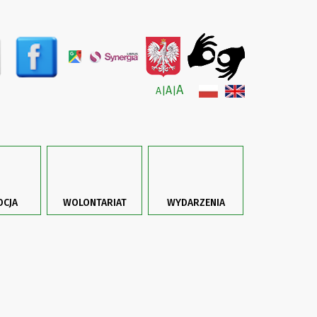
A
A
A
|
|
CJA
WOLONTARIAT
WYDARZENIA