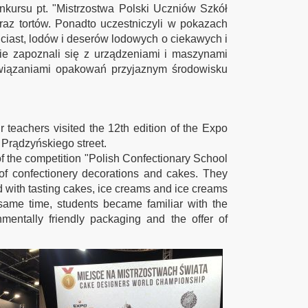
kursu pt. "Mistrzostwa Polski Uczniów Szkół
raz tortów. Ponadto uczestniczyli w pokazach
ciast, lodów i deserów lodowych o ciekawych i
e zapoznali się z urządzeniami i maszynami
związaniami opakowań przyjaznym środowisku
 teachers visited the 12th edition of the Expo
 Prądzyńskiego street.
of the competition "Polish Confectionary School
of confectionery decorations and cakes. They
 with tasting cakes, ice creams and ice creams
 same time, students became familiar with the
nmentally friendly packaging and the offer of