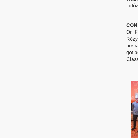
lodów
CON
On F
Różyc
prepa
got a
Class