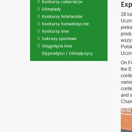
Konkursy cukiernicze
Exp
Olimpiady
28 lu
Konkursy hotelarskie
Uczni
Konkursy humanistyczne
pieka
Konkursy inne
produ
Sukcesy sportowe
wszys
Osiągnięcia inne
Polsk
Uczni
Stypendyści / Olimpijczycy
On Fe
the E
confe
vario
confe
and s
Champ