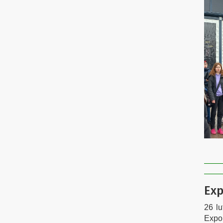
Exp
26 l
Expo 